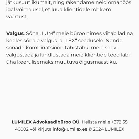
jätkusuutlikumalt, ning rakendame neid oma töös
igal võimalusel, et luua klientidele rohkem
väärtust.
Valgus
. Sõna „LUM“ meie büroo nimes viitab ladina
keeles sõnale valgus ja „LEX“ seadusele. Nende
sõnade kombinatsioon tähistabki meie soovi
valgustada ja kindlustada meie klientide teed läbi
üha keerulisemaks muutuva õigusmaastiku.
LUMILEX Advokaadibüroo OÜ.
Helista meile +372 55
40002 või kirjuta
info@lumilex.ee
© 2024 LUMILEX