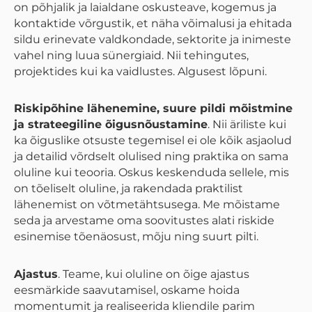
on põhjalik ja laialdane oskusteave, kogemus ja
kontaktide võrgustik, et näha võimalusi ja ehitada
sildu erinevate valdkondade, sektorite ja inimeste
vahel ning luua sünergiaid. Nii tehingutes,
projektides kui ka vaidlustes. Algusest lõpuni.
Riskipõhine lähenemine, suure pildi mõistmine
ja strateegiline õigusnõustamine
. Nii äriliste kui
ka õiguslike otsuste tegemisel ei ole kõik asjaolud
ja detailid võrdselt olulised ning praktika on sama
oluline kui teooria. Oskus keskenduda sellele, mis
on tõeliselt oluline, ja rakendada praktilist
lähenemist on võtmetähtsusega. Me mõistame
seda ja arvestame oma soovitustes alati riskide
esinemise tõenäosust, mõju ning suurt pilti.
Ajastus
. Teame, kui oluline on õige ajastus
eesmärkide saavutamisel, oskame hoida
momentumit ja realiseerida kliendile parim