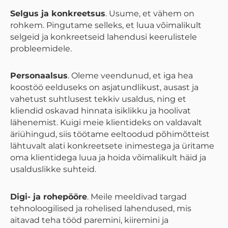
Selgus ja konkreetsus
. Usume, et vähem on
rohkem. Pingutame selleks, et luua võimalikult
selgeid ja konkreetseid lahendusi keerulistele
probleemidele.
Personaalsus
. Oleme veendunud, et iga hea
koostöö eelduseks on asjatundlikust, ausast ja
vahetust suhtlusest tekkiv usaldus, ning et
kliendid oskavad hinnata isiklikku ja hoolivat
lähenemist
. Kuigi meie klientideks on valdavalt
äriühingud, siis töötame eeltoodud põhimõtteist
lähtuvalt alati konkreetsete inimestega ja üritame
oma klientidega luua ja hoida võimalikult häid ja
usalduslikke suhteid.
Digi- ja rohepööre
. Meile meeldivad targad
tehnoloogilised ja rohelised lahendused, mis
aitavad teha tööd paremini, kiiremini ja