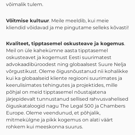
võimalik tulem.
Võitmise kultuur
. Meile meeldib, kui meie
kliendid võidavad ja me pingutame selleks kõvasti!
Kvaliteet, tipptasemel oskusteave ja kogemus
.
Meil on üle kahekümne aasta tipptasemel
oskusteavet ja kogemust Eesti suurimatest
advokaadibüroodest ning globaalsest Suure Nelja
võrgustikust. Oleme õigusnõustanud nii kohalikke
kui ka globaalseid kliente regiooni suurimates ja
keerulisimates tehingutes ja projektides, mille
põhjal on meid tipptasemel nõustajatena
järjepidevalt tunnustanud sellised rahvusvahelised
õiguskataloogid nagu The Legal 500 ja Chambers
Europe. Oleme veendunud, et põhjalik,
mitmekülgne ja pikk kogemus on alati väärt
rohkem kui meeskonna suurus.