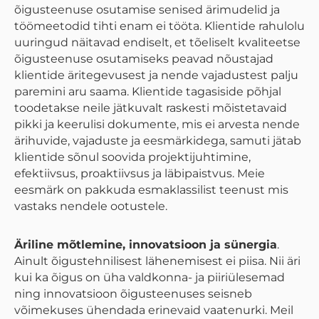
õigusteenuse osutamise senised ärimudelid ja
töömeetodid tihti enam ei tööta. Klientide rahulolu
uuringud näitavad endiselt, et tõeliselt kvaliteetse
õigusteenuse osutamiseks peavad nõustajad
klientide äritegevusest ja nende vajadustest palju
paremini aru saama. Klientide tagasiside põhjal
toodetakse neile jätkuvalt raskesti mõistetavaid
pikki ja keerulisi dokumente, mis ei arvesta nende
ärihuvide, vajaduste ja eesmärkidega, samuti jätab
klientide sõnul soovida projektijuhtimine,
efektiivsus, proaktiivsus ja läbipaistvus. Meie
eesmärk on pakkuda esmaklassilist teenust mis
vastaks nendele ootustele.
Äriline mõtlemine, innovatsioon ja sünergia
.
Ainult õigustehnilisest lähenemisest ei piisa. Nii äri
kui ka õigus on üha valdkonna- ja piiriülesemad
ning innovatsioon õigusteenuses seisneb
võimekuses ühendada erinevaid vaatenurki. Meil